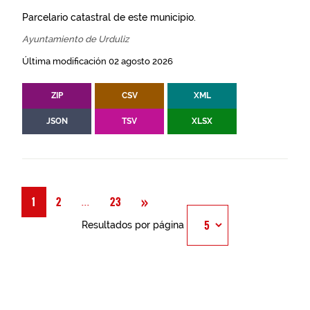
Parcelario catastral de este municipio.
Ayuntamiento de Urduliz
Última modificación 02 agosto 2026
ZIP
CSV
XML
JSON
TSV
XLSX
Siguiente
»
Página
...
1
2
23
Resultados por página