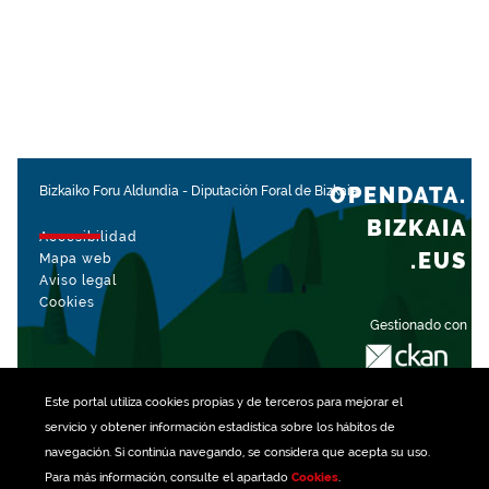
OPENDATA.
Bizkaiko Foru Aldundia
-
Diputación Foral de Bizkaia
BIZKAIA
Accesibilidad
.EUS
Mapa web
Aviso legal
Cookies
Gestionado con
Este portal utiliza
cookies
propias y de terceros para mejorar el
servicio y obtener información estadística sobre los hábitos de
navegación. Si continúa navegando, se considera que acepta su uso.
Para más información, consulte el apartado
Cookies
.