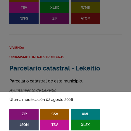
TSV
XLSX
WMS
WFS
ZIP
ATOM
VIVIENDA
URBANISMO E INFRAESTRUCTURAS
Parcelario catastral - Lekeitio
Parcelario catastral de este municipio.
Ayuntamiento de Lekeitio
Última modificación 02 agosto 2026
ZIP
CSV
XML
JSON
TSV
XLSX