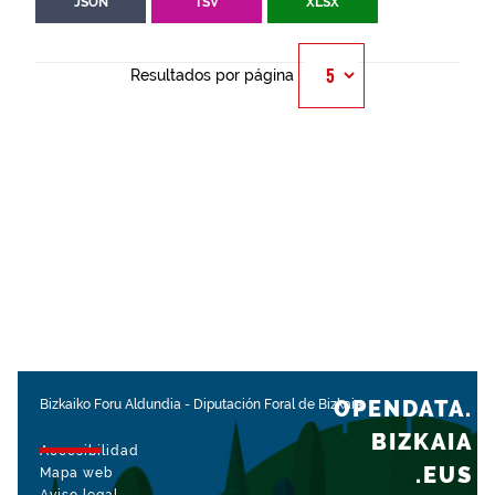
JSON
TSV
XLSX
Resultados por página
OPENDATA.
Bizkaiko Foru Aldundia
-
Diputación Foral de Bizkaia
BIZKAIA
Accesibilidad
.EUS
Mapa web