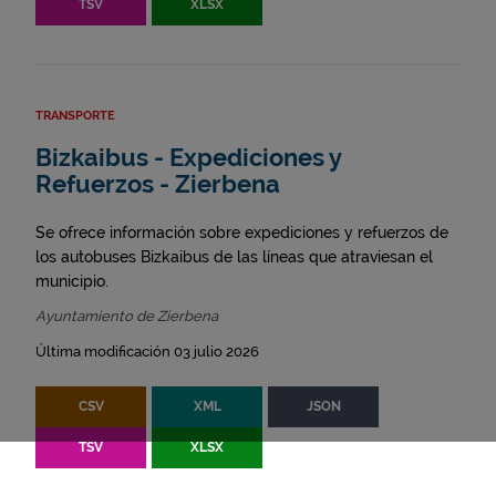
TSV
XLSX
TRANSPORTE
Bizkaibus - Expediciones y
Refuerzos - Zierbena
Se ofrece información sobre expediciones y refuerzos de
los autobuses Bizkaibus de las líneas que atraviesan el
municipio.
Ayuntamiento de Zierbena
Última modificación 03 julio 2026
CSV
XML
JSON
TSV
XLSX