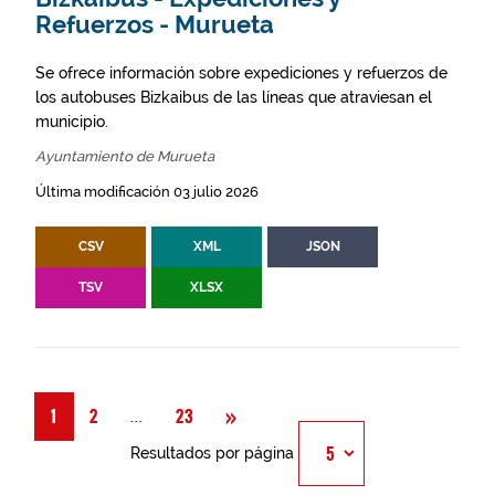
Refuerzos - Murueta
Se ofrece información sobre expediciones y refuerzos de
los autobuses Bizkaibus de las líneas que atraviesan el
municipio.
Ayuntamiento de Murueta
Última modificación 03 julio 2026
CSV
XML
JSON
TSV
XLSX
Siguiente
»
Página
...
1
2
23
Resultados por página