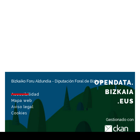
OPENDATA.
Bizkaiko Foru Aldundia
-
Diputación Foral de Bizkaia
BIZKAIA
Accesibilidad
.EUS
Mapa web
Aviso legal
Cookies
Gestionado con