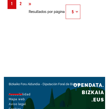
Siguiente
»
1
2
Resultados por página
OPENDATA.
Bizkaiko Foru Aldundia
-
Diputación Foral de Bizkaia
BIZKAIA
Accesibilidad
.EUS
Mapa web
Aviso legal