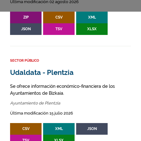
Última modificación 02 agosto 2026
ZIP
CSV
XML
JSON
TSV
XLSX
SECTOR PÚBLICO
Udaldata - Plentzia
Se ofrece información económico-financiera de los
Ayuntamientos de Bizkaia.
Ayuntamiento de Plentzia
Última modificación 15 julio 2026
CSV
XML
JSON
TSV
XLSX