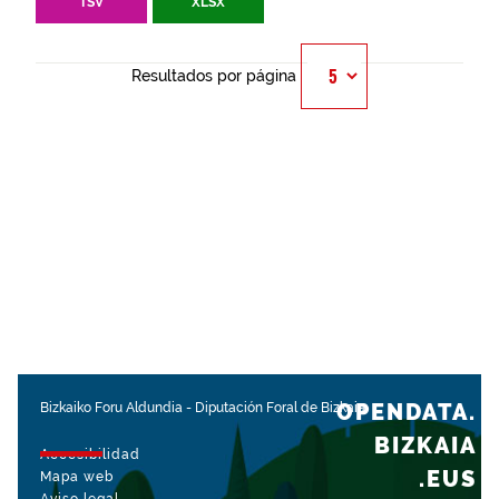
TSV
XLSX
Resultados por página
OPENDATA.
Bizkaiko Foru Aldundia
-
Diputación Foral de Bizkaia
BIZKAIA
Accesibilidad
.EUS
Mapa web