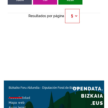
JSON
TSV
XLSX
Resultados por página
OPENDATA.
Bizkaiko Foru Aldundia
-
Diputación Foral de Bizkaia
BIZKAIA
Accesibilidad
.EUS
Mapa web
Aviso legal