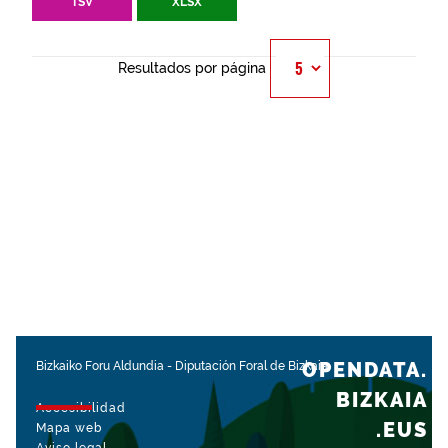
TSV
XLSX
Resultados por página
OPENDATA.
Bizkaiko Foru Aldundia
-
Diputación Foral de Bizkaia
BIZKAIA
Accesibilidad
.EUS
Mapa web