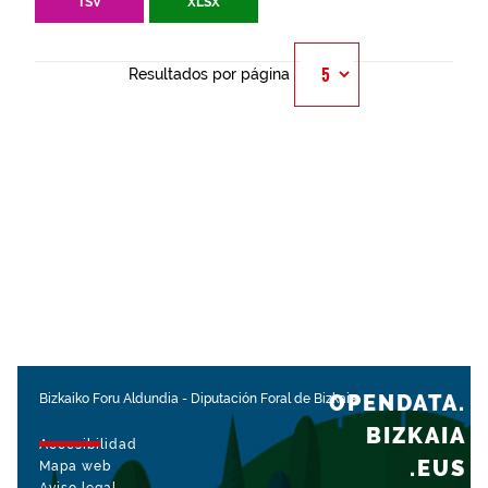
TSV
XLSX
Resultados por página
OPENDATA.
Bizkaiko Foru Aldundia
-
Diputación Foral de Bizkaia
BIZKAIA
Accesibilidad
.EUS
Mapa web