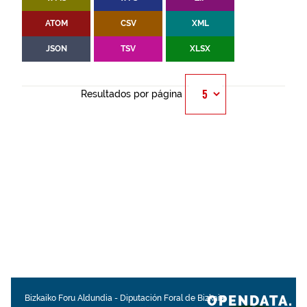
ATOM
CSV
XML
JSON
TSV
XLSX
Resultados por página
OPENDATA.
Bizkaiko Foru Aldundia
-
Diputación Foral de Bizkaia