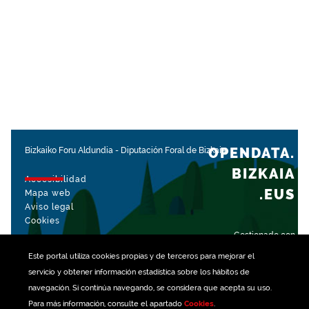
OPENDATA.
Bizkaiko Foru Aldundia
-
Diputación Foral de Bizkaia
BIZKAIA
Accesibilidad
.EUS
Mapa web
Aviso legal
Cookies
Gestionado con
Este portal utiliza
cookies
propias y de terceros para mejorar el
servicio y obtener información estadística sobre los hábitos de
navegación. Si continúa navegando, se considera que acepta su uso.
Para más información, consulte el apartado
Cookies
.