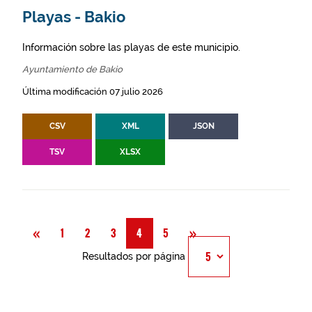
Playas - Bakio
Información sobre las playas de este municipio.
Ayuntamiento de Bakio
Última modificación 07 julio 2026
CSV
XML
JSON
TSV
XLSX
Anterior
Siguiente
«
»
1
2
3
4
5
Resultados por página