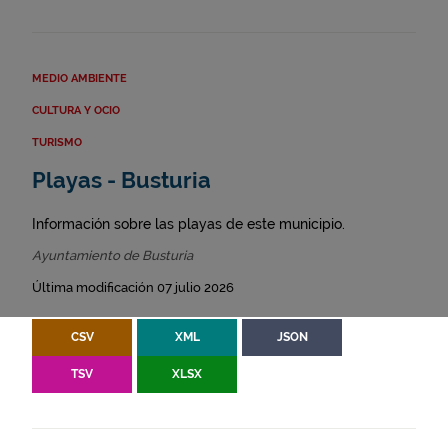
MEDIO AMBIENTE
CULTURA Y OCIO
TURISMO
Playas - Busturia
Información sobre las playas de este municipio.
Ayuntamiento de Busturia
Última modificación 07 julio 2026
CSV
XML
JSON
TSV
XLSX