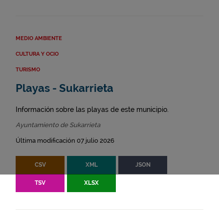
MEDIO AMBIENTE
CULTURA Y OCIO
TURISMO
Playas - Sukarrieta
Información sobre las playas de este municipio.
Ayuntamiento de Sukarrieta
Última modificación 07 julio 2026
CSV
XML
JSON
TSV
XLSX