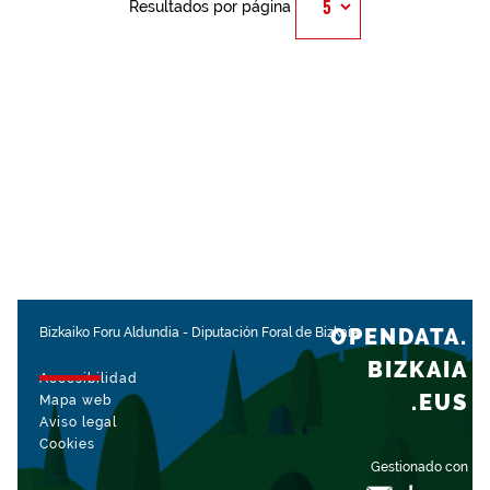
Resultados por página
OPENDATA.
Bizkaiko Foru Aldundia
-
Diputación Foral de Bizkaia
BIZKAIA
Accesibilidad
.EUS
Mapa web
Aviso legal
Cookies
Gestionado con