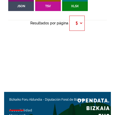
JSON
TSV
XLSX
Resultados por página
OPENDATA.
Bizkaiko Foru Aldundia
-
Diputación Foral de Bizkaia
BIZKAIA
Accesibilidad