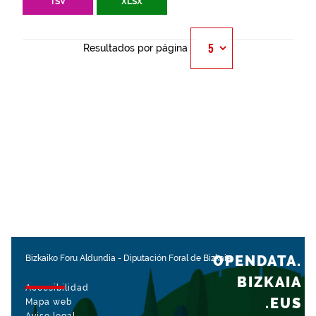
TSV
XLSX
Resultados por página
OPENDATA.
Bizkaiko Foru Aldundia
-
Diputación Foral de Bizkaia
BIZKAIA
Accesibilidad
.EUS
Mapa web