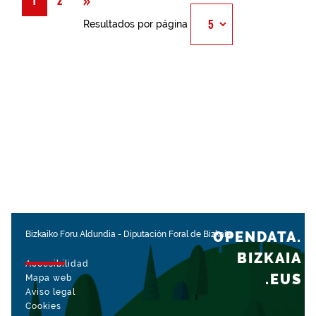
»
1
2
Resultados por página
OPENDATA.
Bizkaiko Foru Aldundia
-
Diputación Foral de Bizkaia
BIZKAIA
Accesibilidad
.EUS
Mapa web
Aviso legal
Cookies