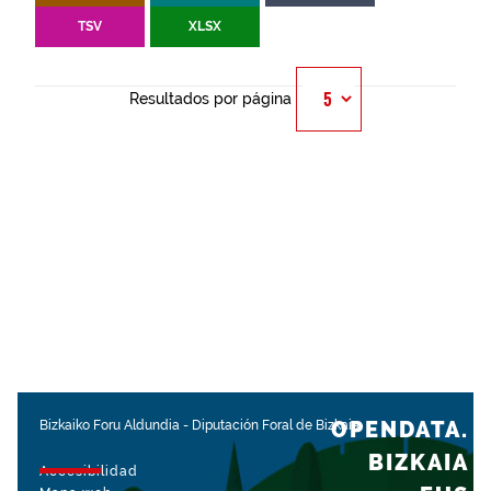
TSV
XLSX
Resultados por página
OPENDATA.
Bizkaiko Foru Aldundia
-
Diputación Foral de Bizkaia
BIZKAIA
Accesibilidad