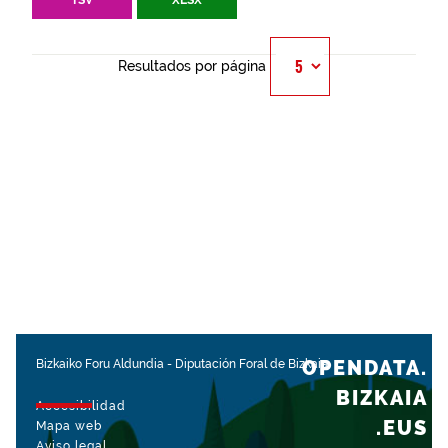
TSV
XLSX
Resultados por página
OPENDATA.
Bizkaiko Foru Aldundia
-
Diputación Foral de Bizkaia
BIZKAIA
Accesibilidad
.EUS
Mapa web
Aviso legal