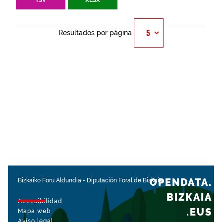
TSV
XLSX
Resultados por página
OPENDATA.
Bizkaiko Foru Aldundia
-
Diputación Foral de Bizkaia
BIZKAIA
Accesibilidad
.EUS
Mapa web
Aviso legal