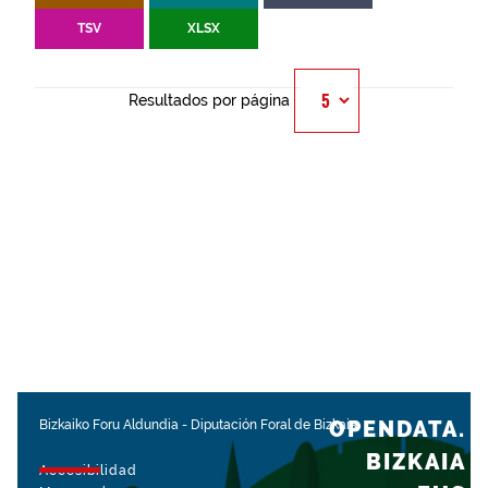
TSV
XLSX
Resultados por página
OPENDATA.
Bizkaiko Foru Aldundia
-
Diputación Foral de Bizkaia
BIZKAIA
Accesibilidad