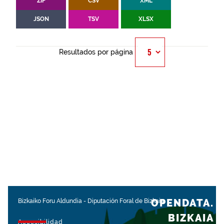
ZIP
CSV
XML
JSON
TSV
XLSX
Resultados por página
OPENDATA.
Bizkaiko Foru Aldundia
-
Diputación Foral de Bizkaia
BIZKAIA
Accesibilidad