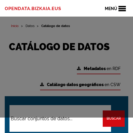
OPENDATA.BIZKAIA.EUS
MENÚ
Inicio
Datos
Catálogo de datos
CATÁLOGO DE DATOS
Metadatos
en RDF
Catálogo datos geográficos
en CSW
BUSCAR