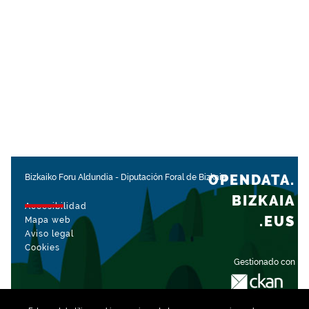
OPENDATA.
Bizkaiko Foru Aldundia
-
Diputación Foral de Bizkaia
BIZKAIA
Accesibilidad
.EUS
Mapa web
Aviso legal
Cookies
Gestionado con