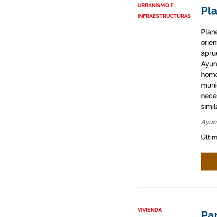
URBANISMO E
Pl
INFRAESTRUCTURAS
Plan
orie
apru
Ayun
homo
munic
neces
simil
Ayun
Últim
VIVIENDA
Par