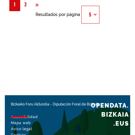
Siguiente
»
1
2
Resultados por página
OPENDATA.
Bizkaiko Foru Aldundia
-
Diputación Foral de Bizkaia
BIZKAIA
Accesibilidad
.EUS
Mapa web
Aviso legal