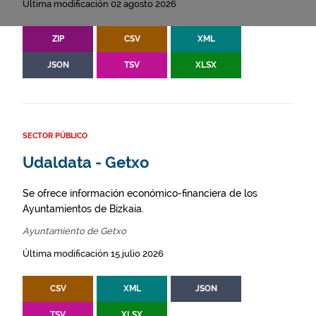
Última modificación 02 agosto 2026
ZIP
CSV
XML
JSON
TSV
XLSX
SECTOR PÚBLICO
Udaldata - Getxo
Se ofrece información económico-financiera de los
Ayuntamientos de Bizkaia.
Ayuntamiento de Getxo
Última modificación 15 julio 2026
CSV
XML
JSON
TSV
XLSX