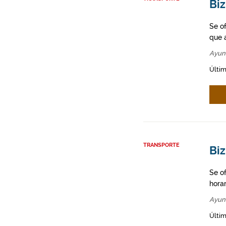
Biz
Se o
que a
Ayun
Últim
TRANSPORTE
Biz
Se o
hora
Ayun
Últim