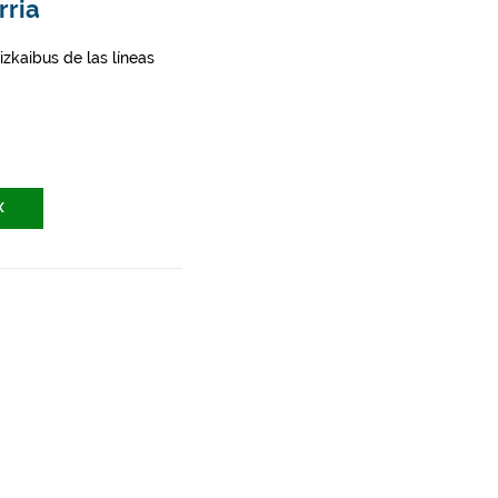
rria
zkaibus de las líneas
X