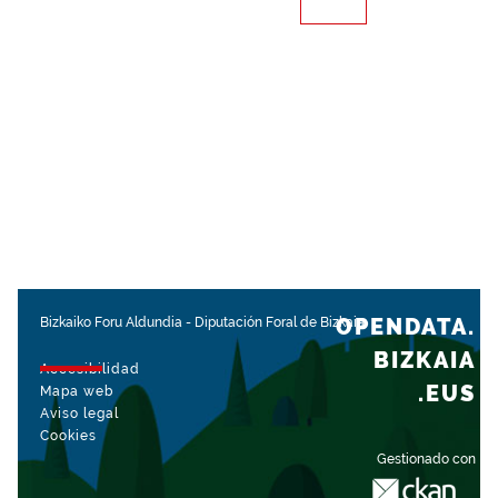
OPENDATA.
Bizkaiko Foru Aldundia
-
Diputación Foral de Bizkaia
BIZKAIA
Accesibilidad
.EUS
Mapa web
Aviso legal
Cookies
Gestionado con