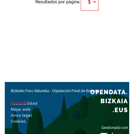
Resultados por página
OPENDATA.
Bizkaiko Foru Aldundia
-
Diputación Foral de Bizkaia
BIZKAIA
Accesibilidad
.EUS
Mapa web
Aviso legal
Cookies
Gestionado con