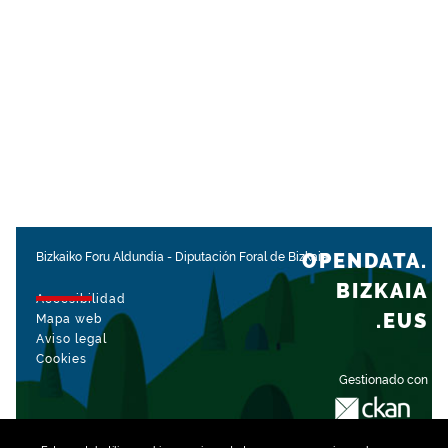
OPENDATA.
Bizkaiko Foru Aldundia
-
Diputación Foral de Bizkaia
BIZKAIA
Accesibilidad
.EUS
Mapa web
Aviso legal
Cookies
Gestionado con