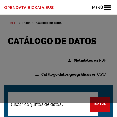
OPENDATA.BIZKAIA.EUS
MENÚ
Inicio
Datos
Catálogo de datos
CATÁLOGO DE DATOS
Metadatos
en RDF
Catálogo datos geográficos
en CSW
BUSCAR