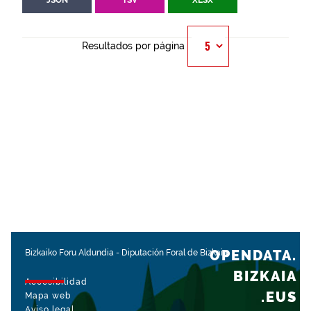
JSON
TSV
XLSX
Resultados por página
OPENDATA.
Bizkaiko Foru Aldundia
-
Diputación Foral de Bizkaia
BIZKAIA
Accesibilidad
.EUS
Mapa web
Aviso legal