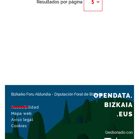
Resultados por página
OPENDATA.
Bizkaiko Foru Aldundia
-
Diputación Foral de Bizkaia
BIZKAIA
Accesibilidad
.EUS
Mapa web
Aviso legal
Cookies
Gestionado con