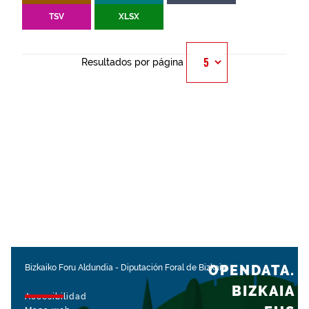
TSV
XLSX
Resultados por página
OPENDATA.
Bizkaiko Foru Aldundia
-
Diputación Foral de Bizkaia
BIZKAIA
Accesibilidad