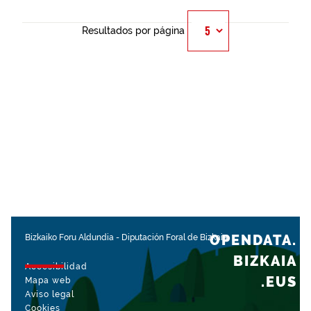
Resultados por página
OPENDATA.
Bizkaiko Foru Aldundia
-
Diputación Foral de Bizkaia
BIZKAIA
Accesibilidad
.EUS
Mapa web
Aviso legal
Cookies