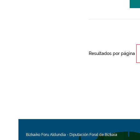
Resultados por página
Bizkaiko Foru Aldundia
-
Diputación Foral de Bizkaia