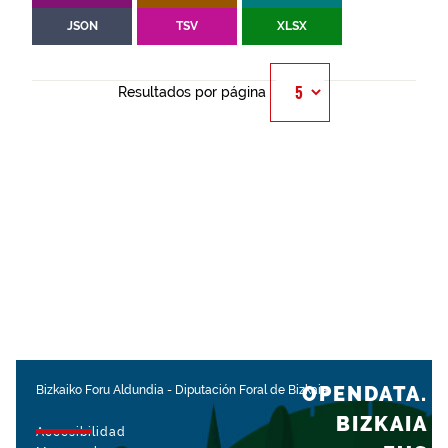
JSON
TSV
XLSX
Resultados por página
OPENDATA.
Bizkaiko Foru Aldundia
-
Diputación Foral de Bizkaia
BIZKAIA
Accesibilidad