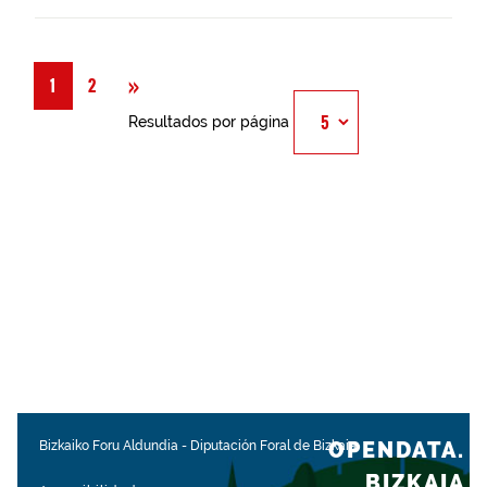
Siguiente
»
1
2
Resultados por página
OPENDATA.
Bizkaiko Foru Aldundia
-
Diputación Foral de Bizkaia
BIZKAIA