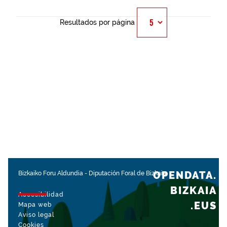
Resultados por página
OPENDATA.
Bizkaiko Foru Aldundia
-
Diputación Foral de Bizkaia
BIZKAIA
Accesibilidad
.EUS
Mapa web
Aviso legal
Cookies