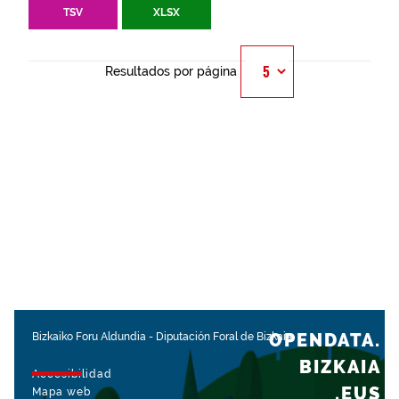
TSV
XLSX
Resultados por página
OPENDATA.
Bizkaiko Foru Aldundia
-
Diputación Foral de Bizkaia
BIZKAIA
Accesibilidad
.EUS
Mapa web