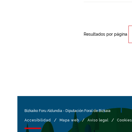
Resultados por página
Bizkaiko Foru Aldundia
-
Diputación Foral de Bizkaia
/
/
/
Accesibilidad
Mapa web
Aviso legal
Cookies