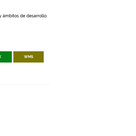
 y ámbitos de desarrollo.
X
WMS