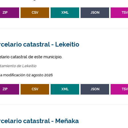
ZIP
CSV
XML
JSON
TS
celario catastral - Lekeitio
lario catastral de este municipio.
tamiento de Lekeitio
a modificación 02 agosto 2026
ZIP
CSV
XML
JSON
TS
celario catastral - Meñaka