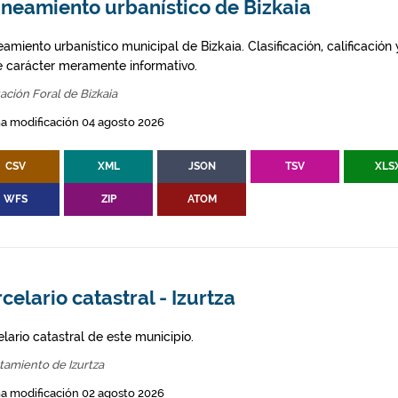
aneamiento urbanístico de Bizkaia
amiento urbanístico municipal de Bizkaia. Clasificación, calificación
e carácter meramente informativo.
ación Foral de Bizkaia
a modificación 04 agosto 2026
CSV
XML
JSON
TSV
XLS
WFS
ZIP
ATOM
celario catastral - Izurtza
lario catastral de este municipio.
tamiento de Izurtza
a modificación 02 agosto 2026