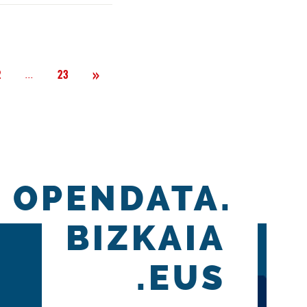
Siguiente
»
Página
...
2
23
OPENDATA.
BIZKAIA
.EUS