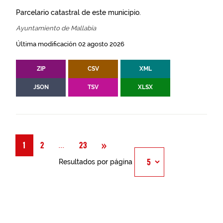
Parcelario catastral de este municipio.
Ayuntamiento de Mallabia
Última modificación 02 agosto 2026
ZIP
CSV
XML
JSON
TSV
XLSX
Siguiente
»
Página
...
1
2
23
Resultados por página