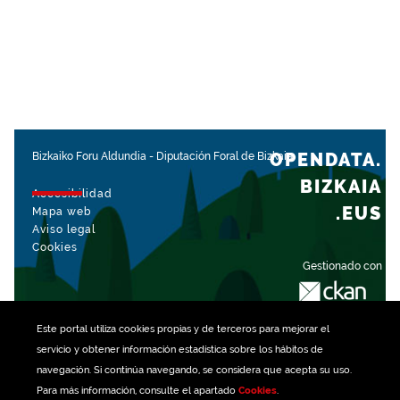
OPENDATA.
Bizkaiko Foru Aldundia
-
Diputación Foral de Bizkaia
BIZKAIA
Accesibilidad
.EUS
Mapa web
Aviso legal
Cookies
Gestionado con
Este portal utiliza
cookies
propias y de terceros para mejorar el
servicio y obtener información estadística sobre los hábitos de
navegación. Si continúa navegando, se considera que acepta su uso.
Para más información, consulte el apartado
Cookies
.