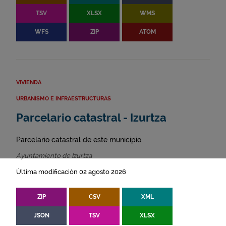
TSV
XLSX
WMS
WFS
ZIP
ATOM
VIVIENDA
URBANISMO E INFRAESTRUCTURAS
Parcelario catastral - Izurtza
Parcelario catastral de este municipio.
Ayuntamiento de Izurtza
Última modificación 02 agosto 2026
ZIP
CSV
XML
JSON
TSV
XLSX