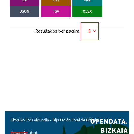
ZIP
CSV
XML
JSON
TSV
XLSX
Resultados por página
OPENDATA.
Bizkaiko Foru Aldundia
-
Diputación Foral de Bizkaia
BIZKAIA
Accesibilidad