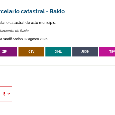
celario catastral - Bakio
lario catastral de este municipio.
tamiento de Bakio
a modificación 02 agosto 2026
ZIP
CSV
XML
JSON
TS