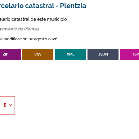
celario catastral - Plentzia
lario catastral de este municipio.
tamiento de Plentzia
a modificación 02 agosto 2026
ZIP
CSV
XML
JSON
TS