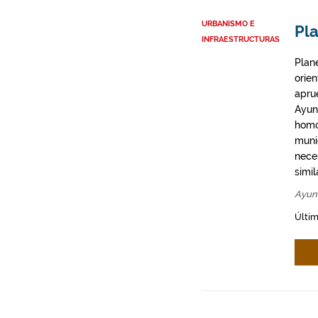
URBANISMO E
Pla
INFRAESTRUCTURAS
Plan
orie
apru
Ayun
homo
munic
neces
simil
Ayun
Últim