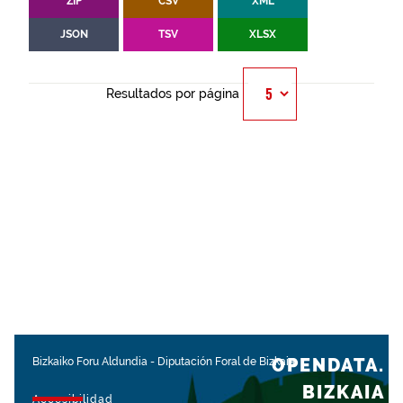
ZIP
CSV
XML
JSON
TSV
XLSX
Resultados por página
OPENDATA.
Bizkaiko Foru Aldundia
-
Diputación Foral de Bizkaia
BIZKAIA
Accesibilidad