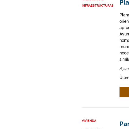
Pl
INFRAESTRUCTURAS
Plan
orie
apru
Ayun
homo
munic
neces
simil
Ayun
Últim
VIVIENDA
Par