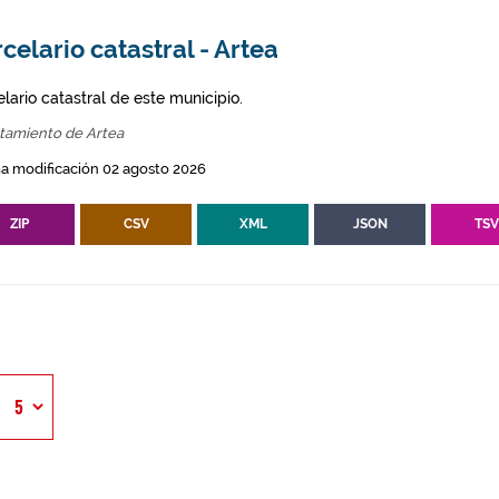
celario catastral - Artea
lario catastral de este municipio.
tamiento de Artea
a modificación 02 agosto 2026
ZIP
CSV
XML
JSON
TS