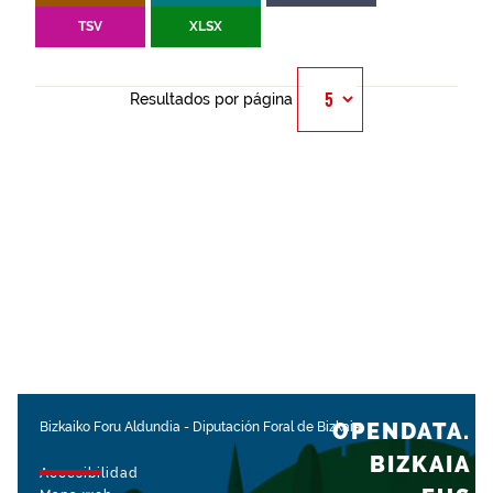
TSV
XLSX
Resultados por página
OPENDATA.
Bizkaiko Foru Aldundia
-
Diputación Foral de Bizkaia
BIZKAIA
Accesibilidad