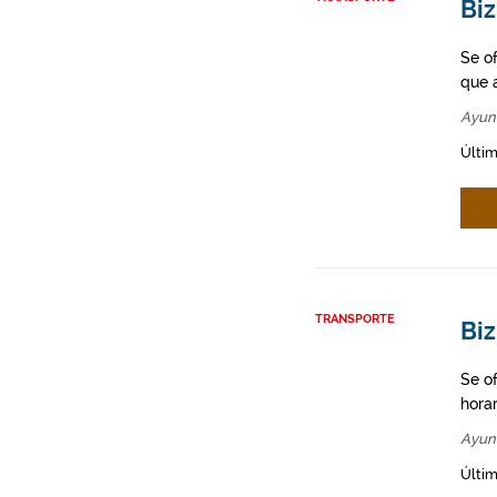
Biz
Se o
que a
Ayun
Últim
TRANSPORTE
Bi
Se o
hora
Ayun
Últim