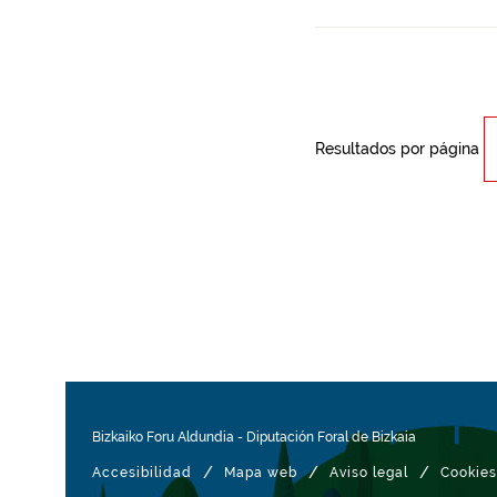
Resultados por página
Bizkaiko Foru Aldundia
-
Diputación Foral de Bizkaia
/
/
/
Accesibilidad
Mapa web
Aviso legal
Cookies