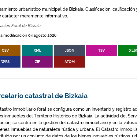
amiento urbanístico municipal de Bizkaia. Clasificación, calificación
e carácter meramente informativo.
ación Foral de Bizkaia
a modificación 04 agosto 2026
CSV
XML
JSON
TSV
XLS
WFS
ZIP
ATOM
celario catastral de Bizkaia
tastro inmobiliario foral se configura como un inventario y registro a
s inmuebles del Territorio Histórico de Bizkaia. La actividad del Serv
ación, se centra en la gestión del catastro inmobiliario y en la valora
ienes inmuebles de naturaleza rústica y urbana. El Catastro Inmobilia
tituido por un conjunto de datos de los bienes inmuebles rústicos, u