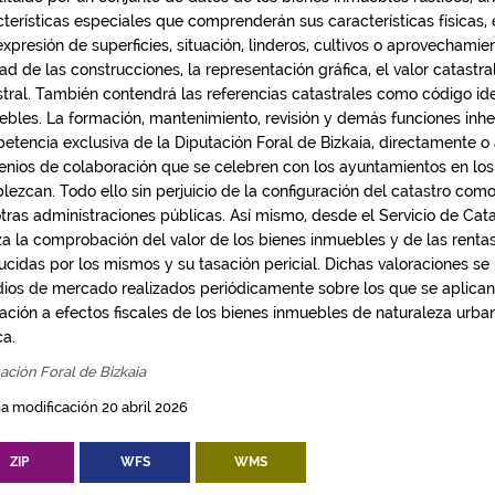
cterísticas especiales que comprenderán sus características físicas, 
xpresión de superficies, situación, linderos, cultivos o aprovechamien
ad de las construcciones, la representación gráfica, el valor catastral
stral. También contendrá las referencias catastrales como código ide
ebles. La formación, mantenimiento, revisión y demás funciones inhe
etencia exclusiva de la Diputación Foral de Bizkaia, directamente o 
enios de colaboración que se celebren con los ayuntamientos en los
lezcan. Todo ello sin perjuicio de la configuración del catastro com
otras administraciones públicas. Así mismo, desde el Servicio de Cata
iza la comprobación del valor de los bienes inmuebles y de las renta
cidas por los mismos y su tasación pericial. Dichas valoraciones se r
dios de mercado realizados periódicamente sobre los que se aplican
ración a efectos fiscales de los bienes inmuebles de naturaleza urba
ca.
ación Foral de Bizkaia
a modificación 20 abril 2026
ZIP
WFS
WMS