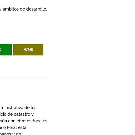
 y ámbitos de desarrollo.
X
WMS
dministrativo de los
icio de catastro y
ción con efectos fiscales
rio Foral está
rbanos y de