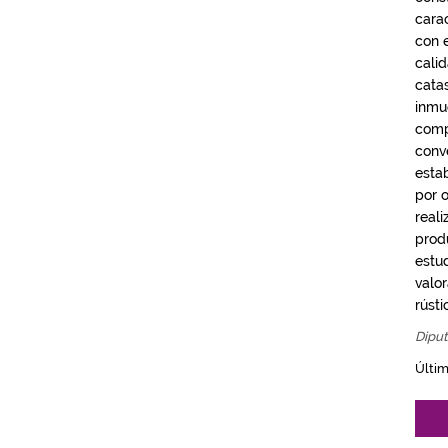
cara
con e
calid
cata
inmu
comp
conv
estab
por 
real
produ
estu
valo
rústi
Diput
Últim