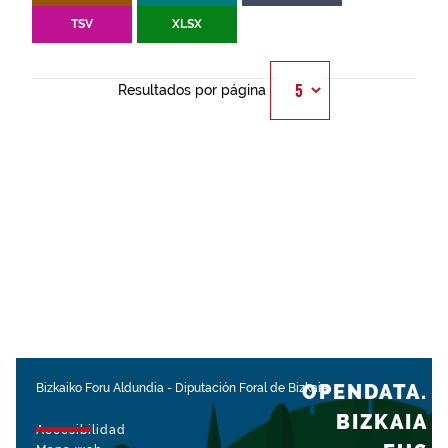
TSV
XLSX
Resultados por página
OPENDATA.
Bizkaiko Foru Aldundia
-
Diputación Foral de Bizkaia
BIZKAIA
Accesibilidad