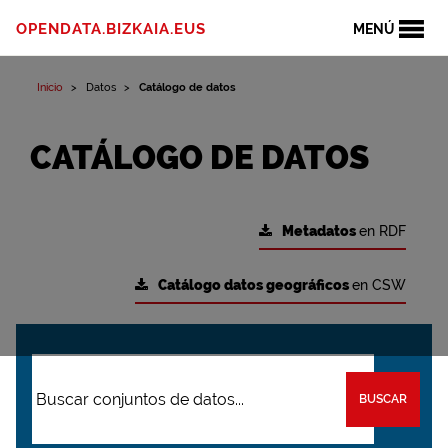
OPENDATA.BIZKAIA.EUS
MENÚ
Inicio
Datos
Catálogo de datos
CATÁLOGO DE DATOS
Metadatos
en RDF
Catálogo datos geográficos
en CSW
BUSCAR