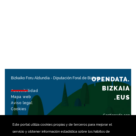
OPENDATA.
Bizkaiko Foru Aldundia
-
Diputación Foral de Bizkaia
BIZKAIA
Accesibilidad
.EUS
Mapa web
Aviso legal
Cookies
Gestionado con
Este portal utiliza
cookies
propias y de terceros para mejorar el
servicio y obtener información estadística sobre los hábitos de